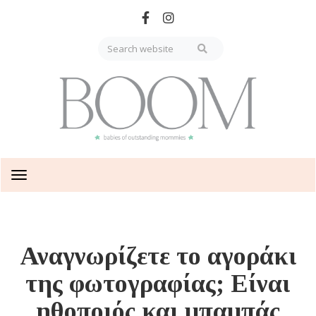
Skip
to
main
content
Toggle
navigation
Αναγνωρίζετε το αγοράκι
της φωτογραφίας; Είναι
ηθοποιός και μπαμπάς