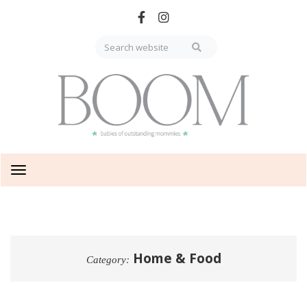
Skip
to
main
content
Toggle
navigation
Home & Food
Category: