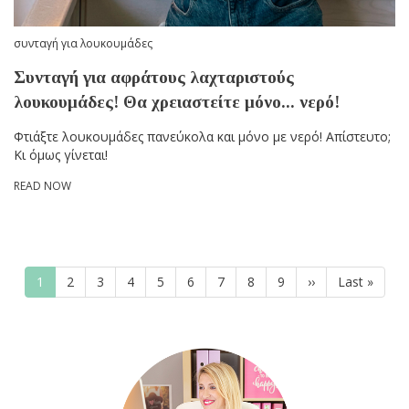
συνταγή για λουκουμάδες
Συνταγή για αφράτους λαχταριστούς
λουκουμάδες! Θα χρειαστείτε μόνο... νερό!
Φτιάξτε λουκουμάδες πανεύκολα και μόνο με νερό! Απίστευτο;
Κι όμως γίνεται!
READ NOW
Pagination
Current
1
Page
2
Page
3
Page
4
Page
5
Page
6
Page
7
Page
8
Page
9
Next
››
Last
Last »
page
page
page