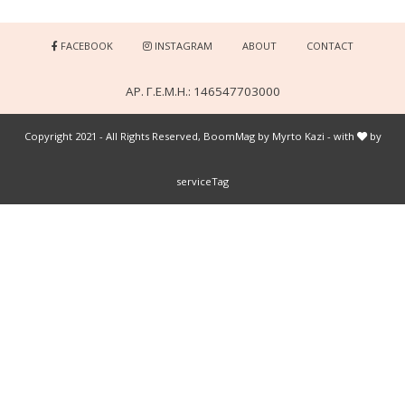
FACEBOOK
INSTAGRAM
ABOUT
CONTACT
ΑΡ. Γ.Ε.Μ.Η.: 146547703000
Copyright 2021 - All Rights Reserved, BoomMag by Myrto Kazi - with
by
serviceTag