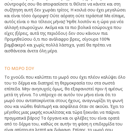
σύντροφός σου θα αποφασίσετε τι θέλετε να κάνετε και στη
συζήτηση αυτή δεν χωράει τρίτος. Η κοιλιά σου έχει μεγαλώσει
και είναι τόσο όμορφη! Ούτε αόρατη ούτε τεράστια! Μα είπαμε,
αυτός είναι ο πιο τέλειος μήνας! Ήρθε λοιπόν κι η ώρα για νέα
αλλαγή εσωρούχων. Ακόμα και τα πιο βολικά εσώρουχα που
είχες (ξέρεις, αυτά της περιόδου) δεν σου κάνουν πια.
Προμηθεύσου ό,τι πιο ανάλαφρο βρεις, σίγουρα 100%
βαμβακερό και χωρίς πολλά λάστιχα, γιατί θα πρέπει να
αισθάνεσαι άνετα όλη μέρα.
ΤΟ ΜΩΡΟ ΣΟΥ
Το χνούδι που καλύπτει το μωρό σου έχει πλέον καλύψει όλο
του το δέρμα και διατηρεί τη θερμοκρασία του στα σωστά
επίπεδα. Μην ανησυχείς όμως, θα εξαφανιστεί πριν ή αμέσως
μετά τη γέννα. Το υπέροχο σε αυτόν τον μήνα είναι ότι το
μωρό σου ανταποκρίνεται στους ήχους, αναγνωρίζει τη φωνή
σου και νιώθει θαλπωρή και ασφάλεια όταν σε ακούει. Έχει το
μέγεθος μιας μικρής κουκλίτσας και τώρα ξεκινάει να παίρνει
πραγματικά βάρος! Τα όργανα και οι φλέβες του είναι ορατά
από το δέρμα του, καθώς σε αυτήν τη φάση η επιδερμίδα του
είναι απίστευτα λεπτή και διάφανη. Επίσης, το μωρό σου