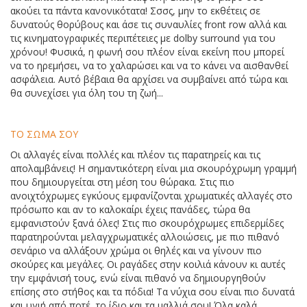
ακούει τα πάντα κανονικότατα! Σσσς, μην το εκθέτεις σε
δυνατούς θορύβους και άσε τις συναυλίες front row αλλά και
τις κινηματογραφικές περιπέτειες με dolby surround για του
χρόνου! Φυσικά, η φωνή σου πλέον είναι εκείνη που μπορεί
να το ηρεμήσει, να το χαλαρώσει και να το κάνει να αισθανθεί
ασφάλεια. Αυτό βέβαια θα αρχίσει να συμβαίνει από τώρα και
θα συνεχίσει για όλη του τη ζωή...
ΤΟ ΣΩΜΑ ΣΟΥ
Οι αλλαγές είναι πολλές και πλέον τις παρατηρείς και τις
απολαμβάνεις! Η σημαντικότερη είναι μια σκουρόχρωμη γραμμή
που δημιουργείται στη μέση του θώρακα. Στις πιο
ανοιχτόχρωμες εγκύους εμφανίζονται χρωματικές αλλαγές στο
πρόσωπο και αν το καλοκαίρι έχεις πανάδες, τώρα θα
εμφανιστούν ξανά όλες! Στις πιο σκουρόχρωμες επιδερμίδες
παρατηρούνται μελαγχρωματικές αλλοιώσεις, με πιο πιθανό
σενάριο να αλλάξουν χρώμα οι θηλές και να γίνουν πιο
σκούρες και μεγάλες. Οι ραγάδες στην κοιλιά κάνουν κι αυτές
την εμφάνισή τους, ενώ είναι πιθανό να δημιουργηθούν
επίσης στο στήθος και τα πόδια! Τα νύχια σου είναι πιο δυνατά
και υγιή από ποτέ, το ίδιο και τα μαλλιά σου! Όλα καλά,