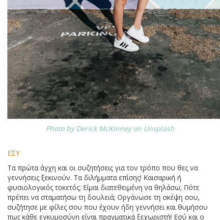
Photo by Derick McKinney on Unsplash
ΕΣΥ
Τα πρώτα άγχη και οι συζητήσεις για τον τρόπο που θες να
γεννήσεις ξεκινούν. Τα διλήμματα επίσης! Καισαρική ή
φυσιολογικός τοκετός; Είμαι διατεθειμένη να θηλάσω; Πότε
πρέπει να σταματήσω τη δουλειά; Οργάνωσε τη σκέψη σου,
συζήτησε με φίλες σου που έχουν ήδη γεννήσει και θυμήσου
πως κάθε εγκυμοσύνη είναι πραγματικά ξεχωριστή! Εσύ και ο