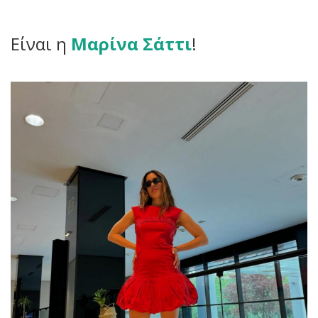
Είναι η
Μαρίνα Σάττι
!