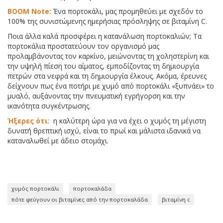
BOOM Note:
Ένα πορτοκάλι, μας προμηθεύει με σχεδόν το
100% της συνιστώμενης ημερήσιας πρόσληψης σε βιταμίνη C.
Ποια άλλα καλά προσφέρει η κατανάλωση πορτοκαλιών; Τα
πορτοκάλια προστατεύουν τον οργανισμό μας
προλαμβάνοντας τον καρκίνο, μειώνοντας τη χοληστερίνη και
την υψηλή πίεση του αίματος, εμποδίζοντας τη δημιουργία
πετρών στα νεφρά και τη δημιουργία έλκους. Ακόμα, έρευνες
δείχνουν πως ένα ποτήρι με χυμό από πορτοκάλι «ξυπνάει» το
μυαλό, αυξάνοντας την πνευματική εγρήγορση και την
ικανότητα συγκέντρωσης.
Ήξερες ότι
: η καλύτερη ώρα για να έχει ο χυμός τη μέγιστη
δυνατή θρεπτική ισχύ, είναι το πρωί και μάλιστα ιδανικά να
καταναλωθεί με άδειο στομάχι.
χυμός πορτοκάλι
πορτοκαλάδα
πότε φεύγουν οι βιταμίνες από την πορτοκαλάδα
βιταμίνη c