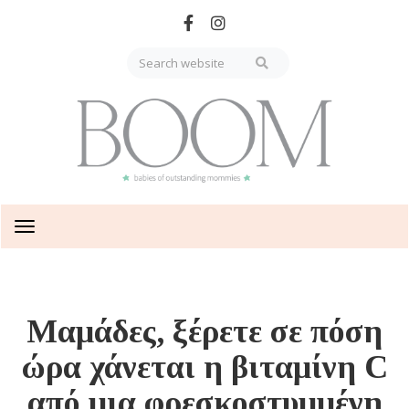
Skip
to
main
content
Toggle
navigation
Μαμάδες, ξέρετε σε πόση
ώρα χάνεται η βιταμίνη C
από μια φρεσκοστυμμένη