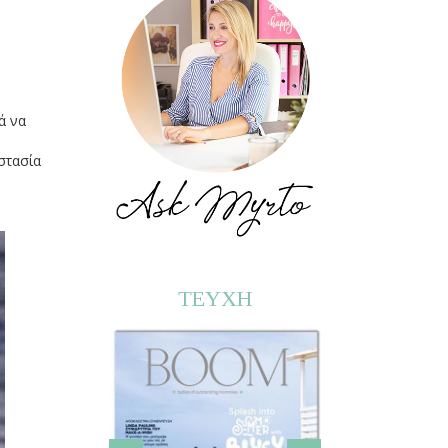
ά να
οστασία
ΤΕΥΧΗ