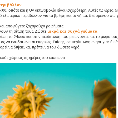
περιβάλλον
.
00, οπότε και η UV ακτινοβολία είναι ισχυρότερη. Αυτές τις ώρες, δ
ό εξωτερικό περιβάλλον για τα βρέφη και τα νήπια, δεδομένου ότι 
και αποφύγετε ζαχαρούχα ροφήματα.
ουν τη σίτισή τους. Δώστε
μικρά και συχνά γεύματα
.
έφη το 24ωρο και στην περίπτωση που μειώνονται και το μωρό σας
ας να ενυδατώνεται επαρκώς. Επίσης, σε περίπτωση ανησυχίας ή εά
ορεί να διψάει και πρέπει να του δώσετε νερό.
ρικούς χώρους τις ημέρες του καύσωνα.