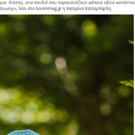
μα. Επίσης, στα παιδιά που παρουσιάζουν κάποια οξεία κατάστα
δάτωσης»
, λέει στο boommag.gr η Κατερίνα Κατσιμπάρδη.