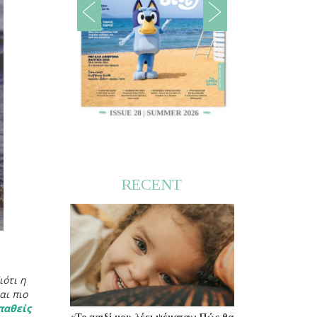
RECENT
ιότι η
αι πιο
παθείς