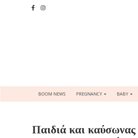
Skip
to
main
content
Main
BOOM NEWS
PREGNANCY
BABY
navigation
Παιδιά και καύσωνας 