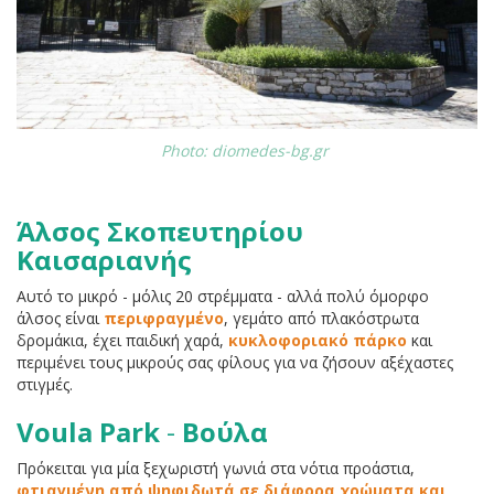
Photo: diomedes-bg.gr
Άλσος Σκοπευτηρίου
Καισαριανής
Αυτό το μικρό - μόλις 20 στρέμματα - αλλά πολύ όμορφο
άλσος είναι
περιφραγμένο
, γεμάτο από πλακόστρωτα
δρομάκια, έχει παιδική χαρά,
κυκλοφοριακό πάρκο
και
περιμένει τους μικρούς σας φίλους για να ζήσουν αξέχαστες
στιγμές.
Voula Park
-
Βούλα
Πρόκειται για μία ξεχωριστή γωνιά στα νότια προάστια,
φτιαγμένη από ψηφιδωτά σε διάφορα χρώματα και