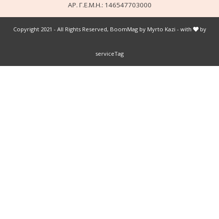
ΑΡ. Γ.Ε.Μ.Η.: 146547703000
Copyright 2021 - All Rights Reserved, BoomMag by Myrto Kazi - with
by
serviceTag