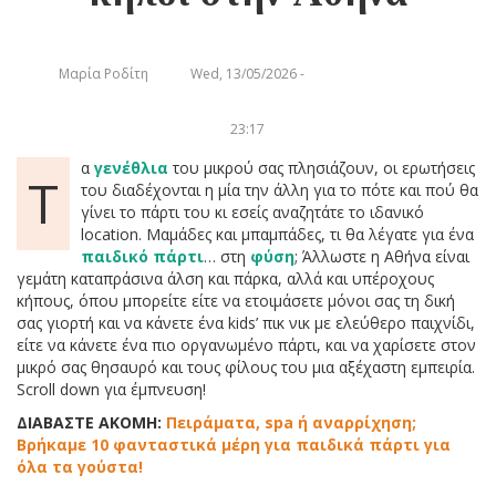
Μαρία Ροδίτη
Wed, 13/05/2026 -
23:17
α
γενέθλια
του μικρού σας πλησιάζουν, οι ερωτήσεις
Τ
του διαδέχονται η μία την άλλη για το πότε και πού θα
γίνει το πάρτι του κι εσείς αναζητάτε το ιδανικό
location. Μαμάδες και μπαμπάδες, τι θα λέγατε για ένα
παιδικό πάρτι
… στη
φύση
; Άλλωστε η Αθήνα είναι
γεμάτη καταπράσινα άλση και πάρκα, αλλά και υπέροχους
κήπους, όπου μπορείτε είτε να ετοιμάσετε μόνοι σας τη δική
σας γιορτή και να κάνετε ένα kids’ πικ νικ με ελεύθερο παιχνίδι,
είτε να κάνετε ένα πιο οργανωμένο πάρτι, και να χαρίσετε στον
μικρό σας θησαυρό και τους φίλους του μια αξέχαστη εμπειρία.
Scroll down για έμπνευση!
ΔΙΑΒΑΣΤΕ ΑΚΟΜΗ:
Πειράματα, spa ή αναρρίχηση;
Βρήκαμε 10 φανταστικά μέρη για παιδικά πάρτι για
όλα τα γούστα!