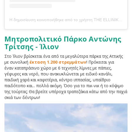
Η δημοσίευση κοινοποιήθηκε από το χρήστη THE ELLINIKON (@the_ellinikon_official)
Μητροπολιτικό Πάρκο Αντώνης
Τρίτσης - Ίλιον
Στο Ίλιον βρίσκεται ένα από τα μεγαλύτερα πάρκα της Αττικής
με συνολική
έκταση 1.200 στρεμμάτων
! Πρόκειται για
έναν καταπράσινο χώρο με 6 τεχνητές λίμνες με πάπιες,
γέφυρες και νερό, που ανακυκλώνεται με ειδικό κανάλι,
παιδική χαρά και καφετέρια, κέντρο ιππασίας, υπαίθριο
παιδότοπο και... πολλά ακόμη. Όσο για το πικ-νικ ή το κόψιμο
της τούρτας; Θα βρείτε υπέροχα τραπεζάκια κάτω από την παχιά
σκιά των δέντρων!