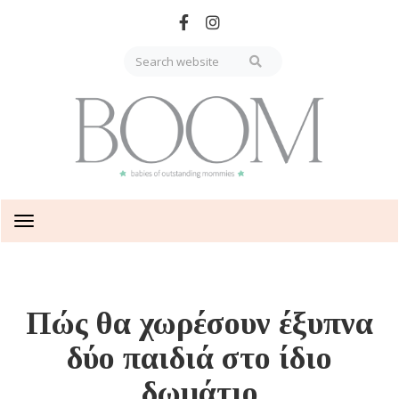
Skip
to
main
content
Toggle
navigation
Πώς θα χωρέσουν έξυπνα
δύο παιδιά στο ίδιο
δωμάτιο