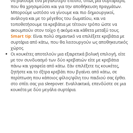
να βάλουμε ένα μεγαλύτερο έπιπλο, όπως μία συρταριέρα,
που θα χρησιμεύσει και για την αποθήκευση πραγμάτων.
Μπορούμε ωστόσο να γίνουμε και πιο δημιουργικοί,
ανάλογα και με το μέγεθος του δωματίου, και να
τοποθετήσουμε τα κρεβάτια με τέτοιον τρόπο ώστε να
ακουμπούν στον τοίχο ή ακόμα και κάθετα μεταξύ τους.
Smart tip
: Είναι πολύ σημαντικό να επιλέξετε κρεβάτια με
συρτάρια από κάτω, που θα λειτουργούν ως αποθηκευτικός
χώρος.
Οι κουκέτες αποτελούν μια εξαιρετικά βολική επιλογή, είτε
με τον συνδυασμό των δύο κρεβατιών είτε με κρεβάτια
πάνω και γραφεία από κάτω. Εάν επιλέξετε τις κουκέτες,
ζητήστε και το έξτρα κρεβάτι που βγαίνει από κάτω, σε
περίπτωση που κάποιος φίλος/φίλη του παιδιού σας έρθει
στο σπίτι σας για sleepover. Εναλλακτικά, επενδύστε σε μια
κουκέτα με δύο μεγάλα συρτάρια.