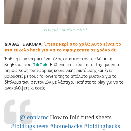
Freepik.com/wirestock
ΔΙΑΒΑΣΤΕ ΑΚΟΜΑ:
Έπεσε κερί στο χαλί; Αυτό είναι το
πιο εύκολο hack για να το αφαιρέσετε σε χρόνο dt
Ήρθε η ώρα να μπει ένα τέλος σε αυτόν τον μπελά με τη
βοήθεια… του
TikTok
! Η @lenniamc είναι η folding queen της
δημοφιλούς πλατφόρμας κοινωνικής δικτύωσης και έχει
μοιραστεί με τους followers της το απόλυτο μυστικό για το
δίπλωμα των σεντονιών με λάστιχο. Πατήστε το play για να το
ανακαλύψετε κι εσείς.
@lenniamc
How to fold fitted sheets
#foldingsheets
#homehacks
#foldinghacks