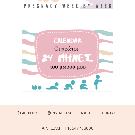
FACEBOOK
INSTAGRAM
ABOUT
CONTACT
ΑΡ. Γ.Ε.Μ.Η.: 146547703000