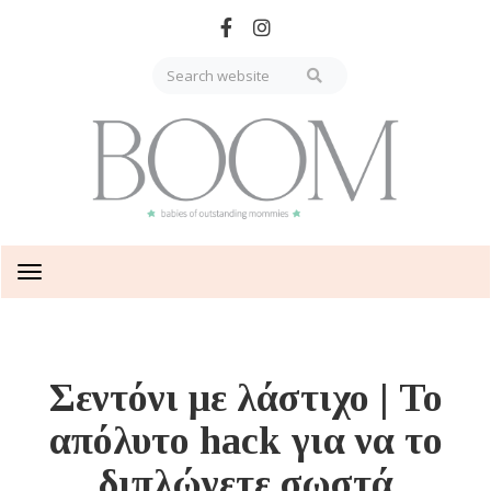
Skip
to
main
content
Toggle
navigation
Σεντόνι με λάστιχο | Το
απόλυτο hack για να το
διπλώνετε σωστά