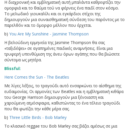
Η διαχρονική και εμβληματική αυτή μπαλάντα καθρεφτίζει την
ομορφιά και το θαύμα τού να φέρνεις ένα παιδί στον κόσμο.
Το μελωδικό γιουκαλίλι και οι εγκάρδιοι στίχοι της
δημιουργούν μια συναισθηματική σύνδεση του παρόντος με το
παρελθόν και το όμορφο μέλλον που έρχεται.
b)
You Are My Sunshine - Jasmine Thompson
Η βελούδινη ερμηνεία της Jasmine Thompson θα σας
«ταξιδέψει» σε αγαπημένες παιδικές αναμνήσεις. Είναι μια
τρυφερή υπενθύμιση της άνευ όρων αγάπης που θα βιώσετε
σύντομα ως μητέρα.
Blissful:
Here Comes the Sun - The Beatles
Με λίγες λέξεις, το τραγούδι αυτό ενσαρκώνει το αίσθημα της
ευδαιμονίας. Οι αρμονίες των Beatles και η εμβληματική κιθάρα
του George Harrison δημιουργούν μια ξένοιαστη και
χαρούμενη ατμόσφαιρα, καθιστώντας το ένα τέλειο τραγούδι
που θα φωτίζει την κάθε μέρα σας.
b)
Three Little Birds - Bob Marley
Το κλασικό reggae του Bob Marley σας βάζει αμέσως σε μια