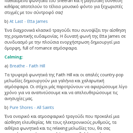
παθιασμένα φωνητικά του Sheeran και η μαγευτική σύνθεση
κιθάρας αποτελούν το τέλειο μουσικό φόντο για ξεχωριστές
στιγμές με τον σύντροφό σας!
b)
At Last - Etta James
Ένα διαχρονικά κλασικό τραγούδι που συνοψίζει την αίσθηση
της ρομαντικής ευδαιμονίας. Η δυνατή φωνή της Etta James σε
συνδυασμό με την πλούσια ενορχήστρωση δημιουργεί μια
όμορφη, full of romance ατμόσφαιρα.
Calming:
a)
Breathe - Faith Hill
Τα τρυφερά φωνητικά της Faith Hill και οι απαλές country-pop
μελωδίες δημιουργούν μια γαλήνια και χαλαρωτική
ατμόσφαιρα. Οι στίχοι μάς παροτρύνουν να αφιερώσουμε λίγο
χρόνο για να αναπνεύσουμε και να απελευθερώσουμε τις
ανησυχίες μας.
b)
Pure Shores - All Saints
Ένα ονειρικό και ατμοσφαιρικό τραγούδι που προκαλεί μια
αίσθηση ελευθερίας. Με τους ηλεκτρονικούς ρυθμούς, τα
αιθέρια φωνητικά και τις relaxing μελωδίες του, θα σας