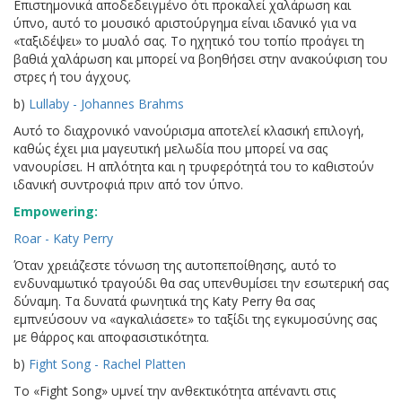
Επιστημονικά αποδεδειγμένο ότι προκαλεί χαλάρωση και
ύπνο, αυτό το μουσικό αριστούργημα είναι ιδανικό για να
«ταξιδέψει» το μυαλό σας. Το ηχητικό του τοπίο προάγει τη
βαθιά χαλάρωση και μπορεί να βοηθήσει στην ανακούφιση του
στρες ή του άγχους.
b)
Lullaby - Johannes Brahms
Αυτό το διαχρονικό νανούρισμα αποτελεί κλασική επιλογή,
καθώς έχει μια μαγευτική μελωδία που μπορεί να σας
νανουρίσει. Η απλότητα και η τρυφερότητά του το καθιστούν
ιδανική συντροφιά πριν από τον ύπνο.
Empowering:
Roar - Katy Perry
Όταν χρειάζεστε τόνωση της αυτοπεποίθησης, αυτό το
ενδυναμωτικό τραγούδι θα σας υπενθυμίσει την εσωτερική σας
δύναμη. Τα δυνατά φωνητικά της Katy Perry θα σας
εμπνεύσουν να «αγκαλιάσετε» το ταξίδι της εγκυμοσύνης σας
με θάρρος και αποφασιστικότητα.
b)
Fight Song - Rachel Platten
Το «Fight Song» υμνεί την ανθεκτικότητα απέναντι στις