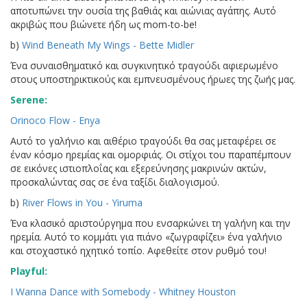
αποτυπώνει την ουσία της βαθιάς και αιώνιας αγάπης. Αυτό
ακριβώς που βιώνετε ήδη ως mom-to-be!
b)
Wind Beneath My Wings - Bette Midler
Ένα συναισθηματικό και συγκινητικό τραγούδι αφιερωμένο
στους υποστηρικτικούς και εμπνευσμένους ήρωες της ζωής μας.
Serene:
Orinoco Flow - Enya
Αυτό το γαλήνιο και αιθέριο τραγούδι θα σας μεταφέρει σε
έναν κόσμο ηρεμίας και ομορφιάς. Οι στίχοι του παραπέμπουν
σε εικόνες ιστιοπλοΐας και εξερεύνησης μακρινών ακτών,
προσκαλώντας σας σε ένα ταξίδι διαλογισμού.
b)
River Flows in You - Yiruma
Ένα κλασικό αριστούργημα που ενσαρκώνει τη γαλήνη και την
ηρεμία. Αυτό το κομμάτι για πιάνο «ζωγραφίζει» ένα γαλήνιο
και στοχαστικό ηχητικό τοπίο. Αφεθείτε στον ρυθμό του!
Playful:
I Wanna Dance with Somebody - Whitney Houston