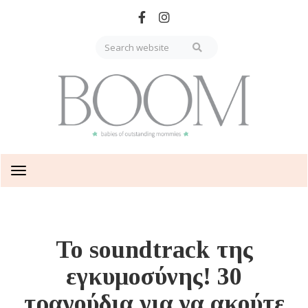
Skip
to
main
content
Toggle
navigation
Το soundtrack της
εγκυμοσύνης! 30
τραγούδια για να ακούτε