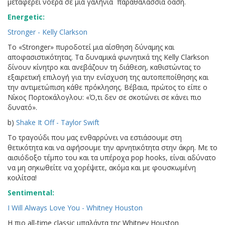
μεταφέρει νοερά σε μια γαλήνια παραθαλάσσια όαση.
Energetic:
Stronger - Kelly Clarkson
Το «Stronger» πυροδοτεί μια αίσθηση δύναμης και
αποφασιστικότητας. Τα δυναμικά φωνητικά της Kelly Clarkson
δίνουν κίνητρο και ανεβάζουν τη διάθεση, καθιστώντας το
εξαιρετική επιλογή για την ενίσχυση της αυτοπεποίθησης και
την αντιμετώπιση κάθε πρόκλησης. Βέβαια, πρώτος το είπε ο
Νίκος Πορτοκάλογλου: «Ό,τι δεν σε σκοτώνει σε κάνει πιο
δυνατό».
b)
Shake It Off - Taylor Swift
Το τραγούδι που μας ενθαρρύνει να εστιάσουμε στη
θετικότητα και να αφήσουμε την αρνητικότητα στην άκρη. Με το
αισιόδοξο τέμπο του και τα υπέροχα pop hooks, είναι αδύνατο
να μη σηκωθείτε να χορέψετε, ακόμα και με φουσκωμένη
κοιλίτσα!
Sentimental:
I Will Always Love You - Whitney Houston
Η πιο all-time classic μπαλάντα της Whitney Houston