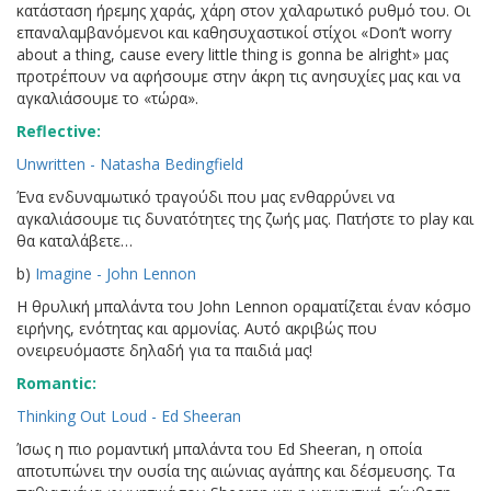
κατάσταση ήρεμης χαράς, χάρη στον χαλαρωτικό ρυθμό του. Οι
επαναλαμβανόμενοι και καθησυχαστικοί στίχοι «Don’t worry
about a thing, cause every little thing is gonna be alright» μας
προτρέπουν να αφήσουμε στην άκρη τις ανησυχίες μας και να
αγκαλιάσουμε το «τώρα».
Reflective:
Unwritten - Natasha Bedingfield
Ένα ενδυναμωτικό τραγούδι που μας ενθαρρύνει να
αγκαλιάσουμε τις δυνατότητες της ζωής μας. Πατήστε το play και
θα καταλάβετε…
b)
Imagine - John Lennon
Η θρυλική μπαλάντα του John Lennon οραματίζεται έναν κόσμο
ειρήνης, ενότητας και αρμονίας. Αυτό ακριβώς που
ονειρευόμαστε δηλαδή για τα παιδιά μας!
Romantic:
Thinking Out Loud - Ed Sheeran
Ίσως η πιο ρομαντική μπαλάντα του Ed Sheeran, η οποία
αποτυπώνει την ουσία της αιώνιας αγάπης και δέσμευσης. Τα