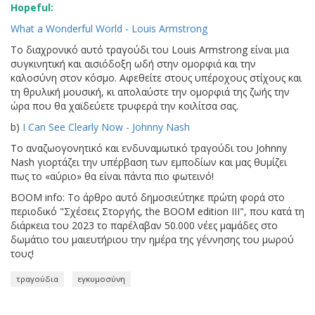
Hopeful:
What a Wonderful World - Louis Armstrong
Το διαχρονικό αυτό τραγούδι του Louis Armstrong είναι μια
συγκινητική και αισιόδοξη ωδή στην ομορφιά και την
καλοσύνη στον κόσμο. Αφεθείτε στους υπέροχους στίχους και
τη θρυλική μουσική, κι απολαύστε την ομορφιά της ζωής την
ώρα που θα χαϊδεύετε τρυφερά την κοιλίτσα σας.
b)
I Can See Clearly Now - Johnny Nash
Το αναζωογονητικό και ενδυναμωτικό τραγούδι του Johnny
Nash γιορτάζει την υπέρβαση των εμποδίων και μας θυμίζει
πως το «αύριο» θα είναι πάντα πιο φωτεινό!
BOOM info: Το άρθρο αυτό δημοσιεύτηκε πρώτη φορά στο
περιοδικό "Σχέσεις Στοργής, the BOOM edition ΙΙI", που κατά τη
διάρκεια του 2023 το παρέλαβαν 50.000 νέες µαµάδες στο
δωµάτιο του µαιευτήριου την ημέρα της γέννησης του μωρού
τους!
τραγούδια
εγκυμοσύνη