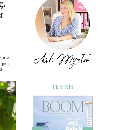
ς.
α
ύζουν
μήνας
ια
ΤΕΥΧΗ