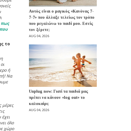
γονείς
υ
Αυτός είναι ο μαγικός «Κανόνας 7-
ι
7-7» που άλλαξε τελείως τον τρόπο
 πως
που μεγαλώνω το παιδί μου. Εσείς
 που
τον ξέρετε;
AUG 04, 2026
ης το
νη
 οι
ερο ή
πή! Να
ουμε
Unplug now: Γιατί τα παιδιά μας
πρέπει να κάνουν «log out» το
καλοκαίρι;
ς μέρες
AUG 04, 2026
τις
 έχει
νει όλο
με χώρο