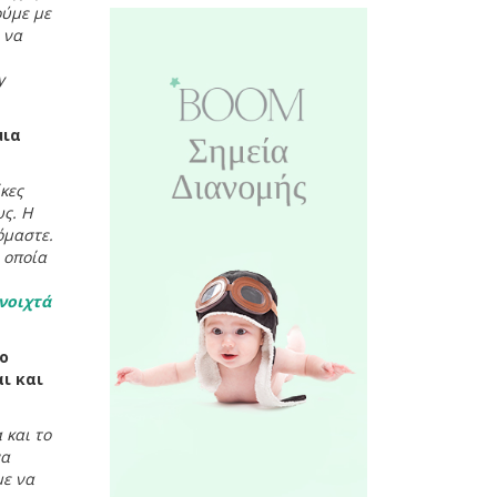
ούμε με
 να
y
μια
κες
υς. Η
όμαστε.
 οποία
νοιχτά
 ο
ι και
 και το
να
με να