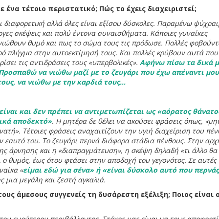
 ένα τέτοιο περιστατικό; Πώς το έχεις διαχειριστεί;
αι διαφορετική αλλά όλες είναι εξίσου δύσκολες. Παραμένω ψύχρα
ργες σκέψεις και πολύ έντονα συναισθήματα. Κάποιες γυναίκες
 νιώθουν θυμό και πως το σώμα τους τις πρόδωσε. Πολλές φοβούντ
ρό πλήγμα στην αυτοεκτίμησή τους. Και πολλές κρύβουν αυτά που
ίσει τις αντιδράσεις τους «υπερβολικές».
Αφήνω πίσω τα δικά 
Προσπαθώ να νιώθω μαζί με το ζευγάρι που έχω απέναντι μου
τους, να νιώθω με την καρδιά τους…
είναι και δεν πρέπει να αντιμετωπίζεται ως «αόρατος θάνατο
νικά αποδεκτό»
. Η μητέρα δε θέλει να ακούσει φράσεις όπως, «μη
νατή». Τέτοιες φράσεις αναχαιτίζουν την υγιή διαχείριση του πέ
ν εαυτό του. Το ζευγάρι περνά διάφορα στάδια πένθους. Στην αρχ
της άρνησης και η «διαπραγμάτευση», η σκέψη δηλαδή «τι άλλο θα
 ο θυμός, έως ότου φτάσει στην αποδοχή του γεγονότος. Σε αυτές 
ναίκα «
είμαι εδώ για σένα» ή «είναι δύσκολο αυτό που περνά
ς μια μεγάλη και ζεστή αγκαλιά.
τους άμεσους συγγενείς τη δυσάρεστη εξέλιξη; Ποιος είναι 
ου ευρύτερου περιβάλλοντος. Στόχος μας είναι να τους αποφορτ