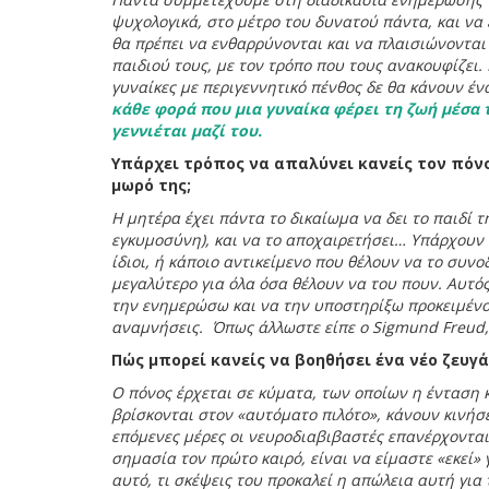
ψυχολογικά, στο μέτρο του δυνατού πάντα, και να 
θα πρέπει να ενθαρρύνονται και να πλαισιώνοντα
παιδιού τους, με τον τρόπο που τους ανακουφίζει.
γυναίκες με περιγεννητικό πένθος δε θα κάνουν έ
κάθε φορά που μια γυναίκα φέρει τη ζωή μέσα τ
γεννιέται μαζί του.
Υπάρχει τρόπος να απαλύνει κανείς τον πόνο
μωρό της;
Η μητέρα έχει πάντα το δικαίωμα να δει το παιδί τ
εγκυμοσύνη), και να το αποχαιρετήσει… Υπάρχουν 
ίδιοι, ή κάποιο αντικείμενο που θέλουν να το συν
μεγαλύτερο για όλα όσα θέλουν να του πουν. Αυτό
την ενημερώσω και να την υποστηρίξω προκειμένου
αναμνήσεις. Όπως άλλωστε είπε ο Sigmund Freud
Πώς μπορεί κανείς να βοηθήσει ένα νέο ζευγά
Ο πόνος έρχεται σε κύματα, των οποίων η ένταση 
βρίσκονται στον «αυτόματο πιλότο», κάνουν κινήσ
επόμενες μέρες οι νευροδιαβιβαστές επανέρχονται 
σημασία τον πρώτο καιρό, είναι να είμαστε «εκεί» 
αυτό, τι σκέψεις του προκαλεί η απώλεια αυτή για