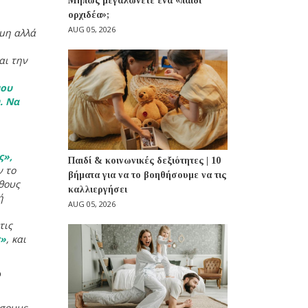
Μήπως μεγαλώνετε ένα «παιδί
ορχιδέα»;
AUG 05, 2026
ιμη αλλά
αι την
μου
. Να
ς»,
Παιδί & κοινωνικές δεξιότητες | 10
ν το
βήματα για να το βοηθήσουμε να τις
νθους
καλλιεργήσει
ή
AUG 05, 2026
τις
ς»
, και
ο
ίσουμε