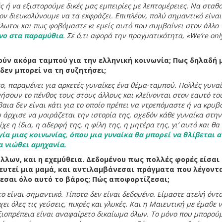
 ή να εξιστορούμε δικές μας εμπειρίες με λεπτομέρειες. Να σταθ
ν διευκολύνουμε να τα εκφράζει. Επιπλέον, πολύ σημαντικό είναι
λωτοι και πως φοβόμαστε κι εμείς αυτό που συμβαίνει στον άλλο
νο στα παραμύθια
. Σε ό,τι αφορά την πραγματικότητα, «We’re onl
ύν ακόμα ταμπού για την ελληνική κοινωνία; Πως δηλαδή 
 δεν μπορεί να τη συζητήσει;
ο, παραμένει για αρκετές γυναίκες ένα θέμα-ταμπού. Πολλές γυναί
ήσουν το πένθος τους στους άλλους και κλείνονται στον εαυτό το
βαια δεν είναι κάτι για το οποίο πρέπει να ντρεπόμαστε ή να κρυβ
άρχισε να μοιράζεται την ιστορία της, σχεδόν κάθε γυναίκα στην
ε η ίδια, η αδερφή της, η φίλη της, η μητέρα της, γι’ αυτό και θα
ία μιας κοινωνίας, όπου μια γυναίκα θα μπορεί να θλίβεται α
να νιώθει αμηχανία.
άλλων, και η εχεμύθεια. Δεδομένου πως πολλές φορές είσαι
ευτεί μια μαμά, και αντιλαμβάνεσαι πράγματα που λέγοντα
ζεσαι όλο αυτό το βάρος; Πώς αποφορτίζεσαι;
 είναι σημαντικό. Τίποτα δεν είναι δεδομένο. Είμαστε ατελή όντα
ει όλες τις γεύσεις, πικρές και γλυκές. Και η Μαιευτική με έμαθε 
οπρέπεια είναι αναφαίρετο δικαίωμα όλων. Το μόνο που μπορού