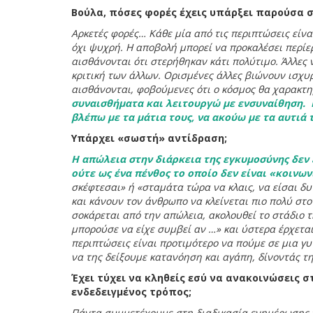
Βούλα, πόσες φορές έχεις υπάρξει παρούσα σε
Αρκετές φορές… Κάθε μία από τις περιπτώσεις είν
όχι ψυχρή. Η αποβολή μπορεί να προκαλέσει περίε
αισθάνονται ότι στερήθηκαν κάτι πολύτιμο. Άλλες
κριτική των άλλων. Ορισμένες άλλες βιώνουν ισχυ
αισθάνονται, φοβούμενες ότι ο κόσμος θα χαρακτηρ
συναισθήματα και λειτουργώ με ενσυναίθηση. 
βλέπω με τα μάτια τους, να ακούω με τα αυτιά 
Υπάρχει «σωστή» αντίδραση;
Η απώλεια στην διάρκεια της εγκυμοσύνης δεν 
ούτε ως ένα πένθος το οποίο δεν είναι «κοινω
σκέφτεσαι» ή «σταμάτα τώρα να κλαις, να είσαι δυ
και κάνουν τον άνθρωπο να κλείνεται πιο πολύ στο
σοκάρεται από την απώλεια, ακολουθεί το στάδιο 
μπορούσε να είχε συμβεί αν …» και ύστερα έρχεται
περιπτώσεις είναι προτιμότερο να πούμε σε μια γυ
να της δείξουμε κατανόηση και αγάπη, δίνοντάς τη
Έχει τύχει να κληθείς εσύ να ανακοινώσεις σ
ενδεδειγμένος τρόπος;
Πάντα συμμετέχουμε στη διαδικασία ενημέρωσης τ