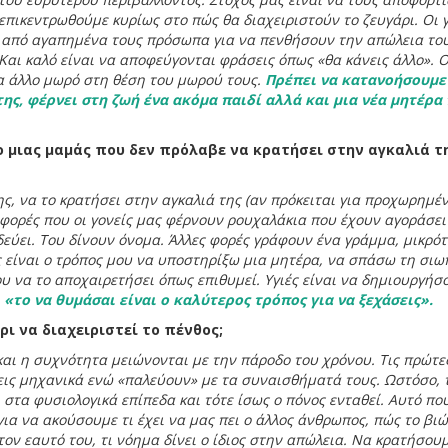
επικεντρωθούμε κυρίως στο πώς θα διαχειριστούν το ζευγάρι. Οι 
ι από αγαπημένα τους πρόσωπα για να πενθήσουν την απώλεια το
 Και καλό είναι να αποφεύγονται φράσεις όπως «θα κάνεις άλλο». Ο
να άλλο μωρό στη θέση του μωρού τους.
Πρέπει να κατανοήσουμε
ης, φέρνει στη ζωή ένα ακόμα παιδί αλλά και μια νέα μητέρα
 μιας μαμάς που δεν πρόλαβε να κρατήσει στην αγκαλιά τ
ης, να το κρατήσει στην αγκαλιά της (αν πρόκειται για προχωρημέ
φορές που οι γονείς μας φέρνουν ρουχαλάκια που έχουν αγοράσει
οδεύει. Του δίνουν όνομα. Άλλες φορές γράφουν ένα γράμμα, μικρότ
ς είναι ο τρόπος μου να υποστηρίξω μια μητέρα, να σπάσω τη σιω
 να το αποχαιρετήσει όπως επιθυμεί. Υγιές είναι να δημιουργήσ
,
«το να θυμάσαι είναι ο καλύτερος τρόπος για να ξεχάσεις».
ρι να διαχειριστεί το πένθος;
και η συχνότητα μειώνονται με την πάροδο του χρόνου. Τις πρώτε
εις μηχανικά ενώ «παλεύουν» με τα συναισθήματά τους. Ωστόσο, 
στα φυσιολογικά επίπεδα και τότε ίσως ο πόνος ενταθεί. Αυτό που
για να ακούσουμε τι έχει να μας πει ο άλλος άνθρωπος, πώς το βιώ
 τον εαυτό του, τι νόημα δίνει ο ίδιος στην απώλεια. Να κρατήσου