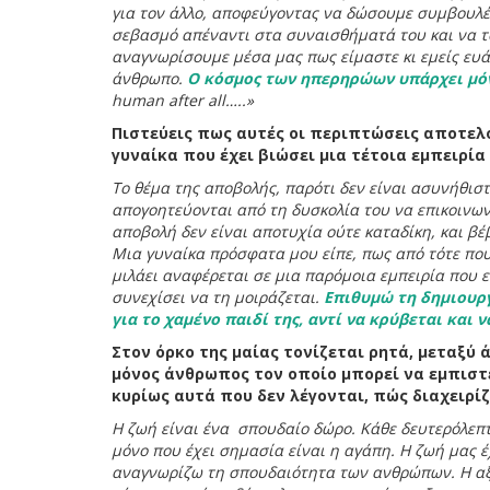
για τον άλλο, αποφεύγοντας να δώσουμε συμβουλές
σεβασμό απέναντι στα συναισθήματά του και να το
αναγνωρίσουμε μέσα μας πως είμαστε κι εμείς ευά
άνθρωπο.
Ο κόσμος των ηπερηρώων υπάρχει μό
human after all…..»
Πιστεύεις πως αυτές οι περιπτώσεις αποτελο
γυναίκα που έχει βιώσει μια τέτοια εμπειρία
Το θέμα της αποβολής, παρότι δεν είναι ασυνήθιστ
απογοητεύονται από τη δυσκολία του να επικοινων
αποβολή δεν είναι αποτυχία ούτε καταδίκη, και βέ
Μια γυναίκα πρόσφατα μου είπε, πως από τότε που 
μιλάει αναφέρεται σε μια παρόμοια εμπειρία που είχ
συνεχίσει να τη μοιράζεται.
Επιθυμώ τη δημιουργ
για το χαμένο παιδί της, αντί να κρύβεται και 
Στον όρκο της μαίας τονίζεται ρητά, μεταξύ 
μόνος άνθρωπος τον οποίο μπορεί να εμπιστ
κυρίως αυτά που δεν λέγονται, πώς διαχειρί
Η ζωή είναι ένα σπουδαίο δώρο. Κάθε δευτερόλεπτο
μόνο που έχει σημασία είναι η αγάπη. Η ζωή μας έχ
αναγνωρίζω τη σπουδαιότητα των ανθρώπων. Η αξι