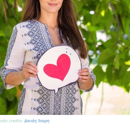
oto credits:
Δανάη Ίσαρη