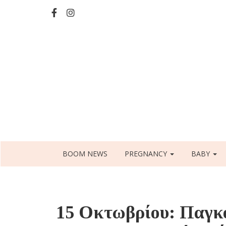
Skip
to
main
content
Main
BOOM NEWS
PREGNANCY
BABY
navigation
15 Οκτωβρίου: Παγκ