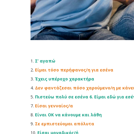
1.
Σ’ αγαπώ
2.
Είμαι τόσο περήφανος/η για εσένα
3.
Έχεις υπέροχο χαρακτήρα
4.
Δεν φαντάζεσαι πόσο χαρούμενο/η με κάνε
5.
Πιστεύω πολύ σε εσένα 6. Είμαι εδώ για εσ
7.
Είσαι γενναίος/α
8.
Είναι ΟΚ να κάνουμε και λάθη
9.
Σε εμπιστεύομαι απόλυτα
10.
Είσαι μοναδικός/ή