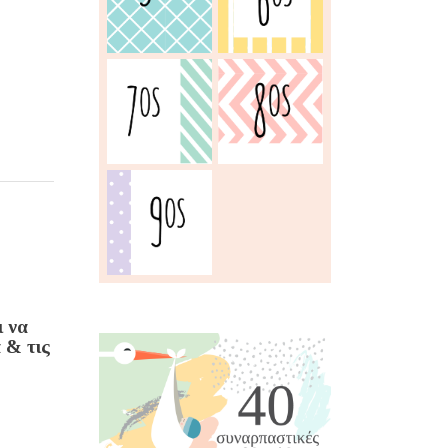
ι να
 & τις