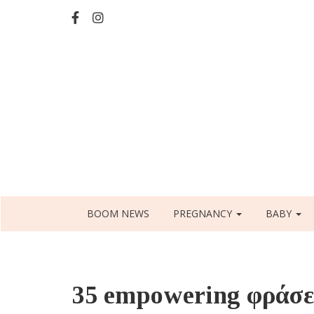
Skip
to
main
content
Main
BOOM NEWS
PREGNANCY
BABY
navigation
35 empowering φράσει