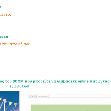
α
αίνεις
ήματα
α την άποψή σου
χος του BOOM που μπορείτε να διαβάσετε online πατώντας
εξώφυλλο!