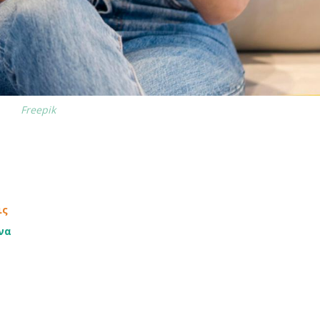
Freepik
ις
ένα