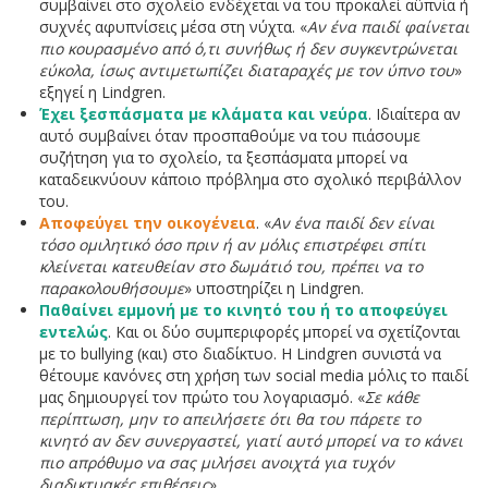
συμβαίνει στο σχολείο ενδέχεται να του προκαλεί αϋπνία ή
συχνές αφυπνίσεις μέσα στη νύχτα. «
Αν ένα παιδί φαίνεται
πιο κουρασμένο από ό,τι συνήθως ή δεν συγκεντρώνεται
εύκολα, ίσως αντιμετωπίζει διαταραχές με τον ύπνο του
»
εξηγεί η Lindgren.
Έχει ξεσπάσματα με κλάματα και νεύρα
. Ιδιαίτερα αν
αυτό συμβαίνει όταν προσπαθούμε να του πιάσουμε
συζήτηση για το σχολείο, τα ξεσπάσματα μπορεί να
καταδεικνύουν κάποιο πρόβλημα στο σχολικό περιβάλλον
του.
Αποφεύγει την οικογένεια
. «
Αν ένα παιδί δεν είναι
τόσο ομιλητικό όσο πριν ή αν μόλις επιστρέφει σπίτι
κλείνεται κατευθείαν στο δωμάτιό του, πρέπει να το
παρακολουθήσουμε
» υποστηρίζει η Lindgren.
Παθαίνει εμμονή με το κινητό του ή το αποφεύγει
εντελώς
. Και οι δύο συμπεριφορές μπορεί να σχετίζονται
με το bullying (και) στο διαδίκτυο. Η Lindgren συνιστά να
θέτουμε κανόνες στη χρήση των social media μόλις το παιδί
μας δημιουργεί τον πρώτο του λογαριασμό. «
Σε κάθε
περίπτωση, μην το απειλήσετε ότι θα του πάρετε το
κινητό αν δεν συνεργαστεί, γιατί αυτό μπορεί να το κάνει
πιο απρόθυμο να σας μιλήσει ανοιχτά για τυχόν
διαδικτυακές επιθέσεις
».