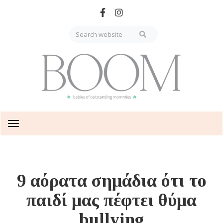
Skip
to
main
content
Toggle
navigation
9 αόρατα σημάδια ότι το
παιδί μας πέφτει θύμα
bullying