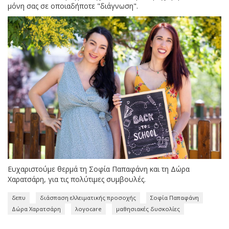
μόνη σας σε οποιαδήποτε "διάγνωση".
Ευχαριστούμε θερμά τη Σοφία Παπαφάνη και τη Δώρα
Χαρατσάρη, για τις πολύτιμες συμβουλές.
δεπυ
διάσπαση ελλειματικής προσοχής
Σοφία Παπαφάνη
Δώρα Χαρατσάρη
λογοcare
μαθησιακές δυσκολίες