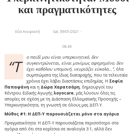
και πραγματικότητες
Εύα Ανυφαντή
Sat, 09/01/2021 -
08:49
ο παιδί μου είναι υπερκινητικό, δεν
“Τ
συγκεντρώνεται, είναι μονίμως αφηρημένο, δεν
έχει καθόλου υπομονή, νευριάζει εύκολα...”
, όλα
συμπτώματα της ίδιας διαταραχής, που τα τελευταία
χρόνια έχει λάβει διαστάσεις επιδημίας. Η
Σοφία
Παπαφάνη
και η
Δώρα Χαρατσάρη
, δημιουργοί του
Κέντρου Ειδικής Αγωγής
λογοcare
, μάς λύνουν όλες τις
απορίες σε σχέση με τη Διάσπαση Ελλειματικής Προσοχής –
Υπερκινητικότητα, τη γνωστή σε όλους μας ΔΕΠ-Υ.
Μύθος #1: Η ΔΕΠ-Υ παρουσιάζεται μόνο στα αγόρια
Πραγματικότητα: Η ΔΕΠ-Υ παρουσιάζεται περισσότερο στα
αγόρια από ότι στα κορίτσια σε αναλογία 3:1, αλλά δεν