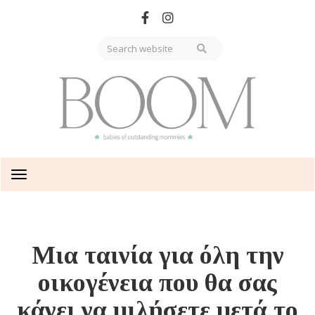
Skip
to
main
content
Toggle
navigation
Μια ταινία για όλη την
οικογένεια που θα σας
κάνει να μιλήσετε μετά το