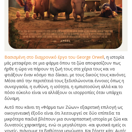
Βασισμένη στο διαχρονικό έργο του George Orwell
, η ιστορία
μάς μεταφέρει σε μια φάρμα όπου τα ζώα αποφασίζουν πως
ήρθε η ώρα να πάρουν τη ζωή τους στα χέρια τους και να
φτιάξουν έναν κόσμο πιο δίκαιο, με τους δικούς τους κανόνες.
Μέσα από την περιπέτειά τους ξεδιπλώνονται έννοιες όπως η
συνεργασία, η ευθύνη, η ισότητα, η εμπιστοσύνη αλλά και το
πόσο εύκολο είναι να αλλάξουν οι ισορροπίες όταν υπάρχει
δύναμη.
Αυτό που κάνει τη «Φάρμα των Ζώων» εξαιρετική επιλογή ως
οικογενειακή έξοδο είναι ότι λειτουργεί σε δύο επίπεδα: τα
μικρότερα παιδιά βλέπουν μια συναρπαστική ιστορία με ζώα και
δυνατούς χαρακτήρες, ενώ οι μεγαλύτεροι -και φυσικά εμείς οι
γονείς- πιάνουμε τα βαθύτερα μηνύματα. Και ξέρετε κάτι; Αυτές