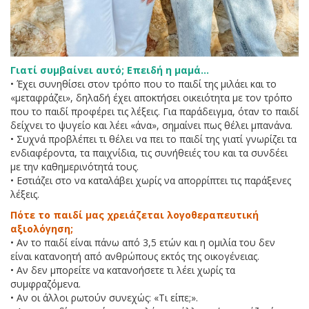
Γιατί συμβαίνει αυτό; Επειδή η μαμά…
• Έχει συνηθίσει στον τρόπο που το παιδί της μιλάει και το
«μεταφράζει», δηλαδή έχει αποκτήσει οικειότητα με τον τρόπο
που το παιδί προφέρει τις λέξεις. Για παράδειγμα, όταν το παιδί
δείχνει το ψυγείο και λέει «άνα», σημαίνει πως θέλει μπανάνα.
• Συχνά προβλέπει τι θέλει να πει το παιδί της γιατί γνωρίζει τα
ενδιαφέροντα, τα παιχνίδια, τις συνήθειές του και τα συνδέει
με την καθημερινότητά τους.
• Εστιάζει στο να καταλάβει χωρίς να απορρίπτει τις παράξενες
λέξεις.
Πότε το παιδί μας χρειάζεται λογοθεραπευτική
αξιολόγηση;
• Αν το παιδί είναι πάνω από 3,5 ετών και η ομιλία του δεν
είναι κατανοητή από ανθρώπους εκτός της οικογένειας.
• Αν δεν μπορείτε να κατανοήσετε τι λέει χωρίς τα
συμφραζόμενα.
• Αν οι άλλοι ρωτούν συνεχώς: «Τι είπε;».