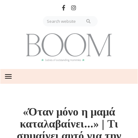
Skip
to
main
content
Toggle
navigation
«Όταν μόνο η μαμά
καταλαβαίνει...» | Τι
σημαίνει αυτό για την