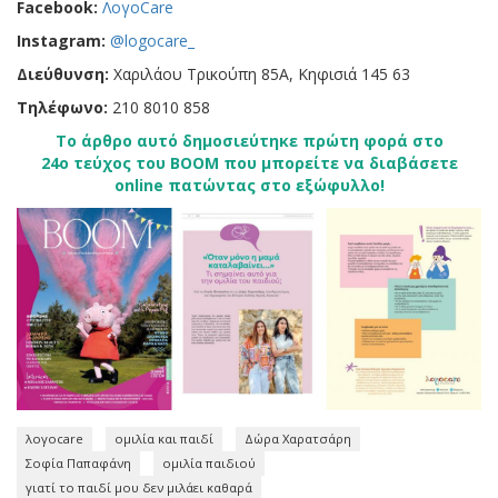
Facebook:
ΛογοCare
Instagram:
@logocare_
Διεύθυνση:
Χαριλάου Τρικούπη 85Α, Κηφισιά 145 63
Tηλέφωνο:
210 8010 858
Το άρθρο αυτό δημοσιεύτηκε πρώτη φορά στο
24ο τεύχος του BOOM που μπορείτε να διαβάσετε
online πατώντας στο εξώφυλλο!
λογοcare
ομιλία και παιδί
Δώρα Χαρατσάρη
Σοφία Παπαφάνη
ομιλία παιδιού
γιατί το παιδί μου δεν μιλάει καθαρά