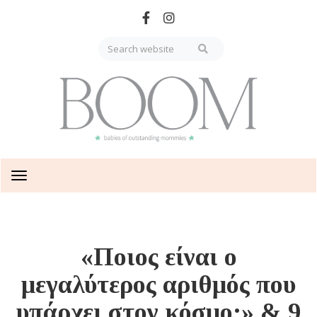
Skip
to
main
content
Toggle
navigation
«Ποιος είναι ο
μεγαλύτερος αριθμός που
υπάρχει στον κόσμο;» & 9