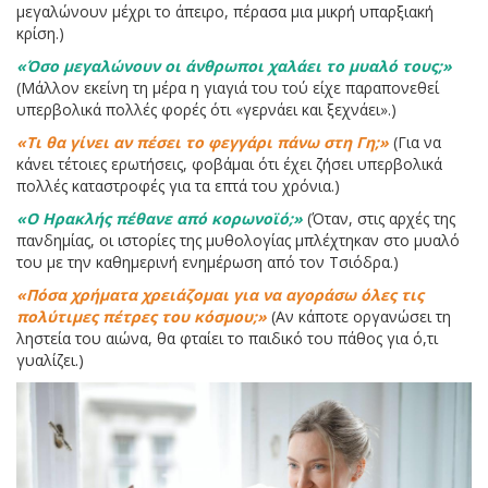
μεγαλώνουν μέχρι το άπειρο, πέρασα μια μικρή υπαρξιακή
κρίση.)
«Όσο μεγαλώνουν οι άνθρωποι χαλάει το μυαλό τους;»
(Μάλλον εκείνη τη μέρα η γιαγιά του τού είχε παραπονεθεί
υπερβολικά πολλές φορές ότι «γερνάει και ξεχνάει».)
«Τι θα γίνει αν πέσει το φεγγάρι πάνω στη Γη;»
(Για να
κάνει τέτοιες ερωτήσεις, φοβάμαι ότι έχει ζήσει υπερβολικά
πολλές καταστροφές για τα επτά του χρόνια.)
«Ο Ηρακλής πέθανε από κορωνοϊό;»
(Όταν, στις αρχές της
πανδημίας, οι ιστορίες της μυθολογίας μπλέχτηκαν στο μυαλό
του με την καθημερινή ενημέρωση από τον Τσιόδρα.)
«Πόσα χρήματα χρειάζομαι για να αγοράσω όλες τις
πολύτιμες πέτρες του κόσμου;»
(Αν κάποτε οργανώσει τη
ληστεία του αιώνα, θα φταίει το παιδικό του πάθος για ό,τι
γυαλίζει.)