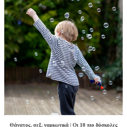
Θάνατος, σεξ, ναρκωτικά | Οι 10 πιο δύσκολες