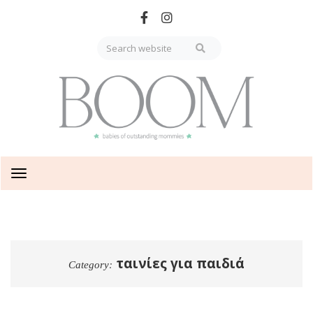
Skip
to
main
content
Toggle
navigation
ταινίες για παιδιά
Category: