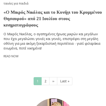
ταινίες για παιδιά
«Ο Μικρός Νικόλας και το Κυνήγι του Κρυμμένου
Θησαυρού» από 21 Ιουλίου στους
κινηματογράφους
Ο Μικρός Νικόλας, ο αγαπημένος ήρωας μικρών και μεγάλων
που έχει μεγαλώσει γενιές και γενιές, επιστρέφει στη μεγάλη
οθόνη για μια ακόμη ξεκαρδιστική περιπέτεια - γιατί φιλαράκια
ενωμένα, ποτέ νικημένα!
READ NOW
Pagination
Current
1
Page
2
Next
››
Last
Last »
page
page
page