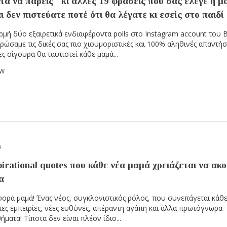
τα να πάρεις" κι άλλες 19 φράσεις που σας έλεγε η μ
ι δεν πιστεύατε ποτέ ότι θα λέγατε κι εσείς στο παιδί
μή δύο εξαιρετικά ενδιαφέροντα polls στο Instagram account του
ρώσαμε τις δικές σας πιο χιουμοριστικές και 100% αληθινές απαντήσ
ες σίγουρα θα ταυτιστεί κάθε μαμά...
OW
s
pirational quotes που κάθε νέα μαμά χρειάζεται να ακ
α
ορά μαμά! Ένας νέος, συγκλονιστικός ρόλος, που συνεπάγεται κάθ
ιες εμπειρίες, νέες ευθύνες, απέραντη αγάπη και άλλα πρωτόγνωρα
ματα! Τίποτα δεν είναι πλέον ίδιο...