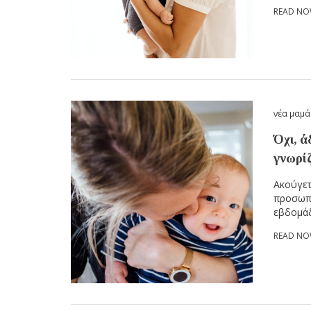
READ N
νέα μαμά
Όχι, ά
γνωρί
Ακούγετ
προσωπι
εβδομάδ
READ N