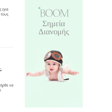
 (για
 τους
,
 ήρθε να
ό