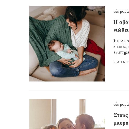
νέα μαμά
Η αβάσ
νιώθει
Ήταν πρ
καινούρ
εξυπηρε
READ N
νέα μαμά
Στους 
μπορο