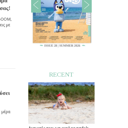
αμά
 σας!
 BOOM,
εις με
RECENT
ούσει
ε μέρα