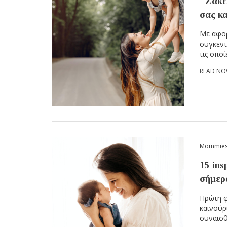
"Ζακέ
σας κα
Με αφορ
συγκεντ
τις οποί
READ N
Mommie
15 ins
σήμερ
Πρώτη φ
καινούρ
συναισθή