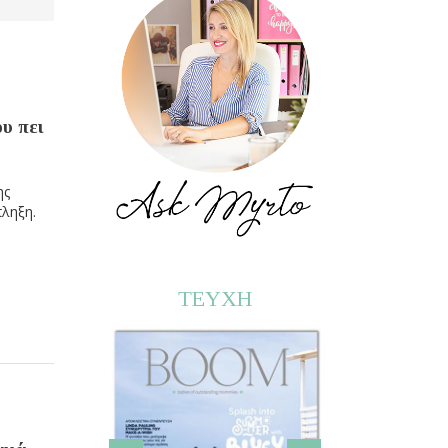
υ πει
ης
πληξη.
ΤΕΥΧΗ