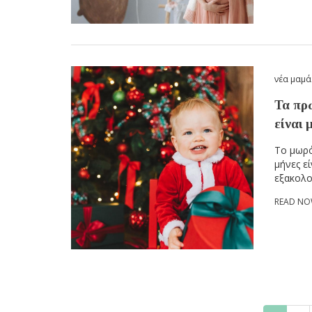
νέα μαμά
Τα πρ
είναι 
Το μωρό
μήνες εί
εξακολο
READ N
Pagination