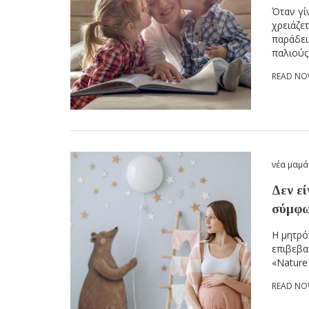
Όταν γί
χρειάζε
παράδει
παλιούς
READ N
νέα μαμά
Δεν εί
σύμφω
Η μητρό
επιβεβα
«Nature
READ N