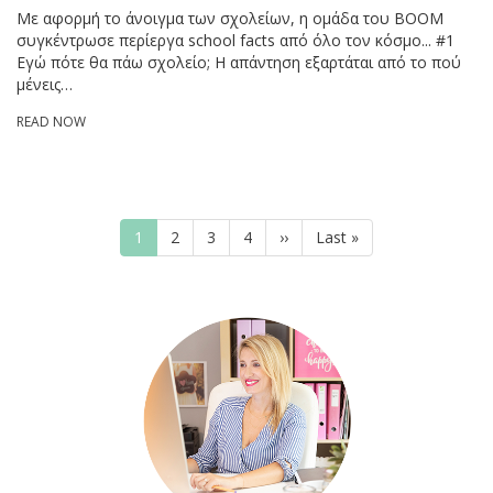
Με αφορμή το άνοιγμα των σχολείων, η ομάδα του BOOM
συγκέντρωσε περίεργα school facts από όλο τον κόσμο... #1
Εγώ πότε θα πάω σχολείο; Η απάντηση εξαρτάται από το πού
μένεις…
READ NOW
Pagination
Current
1
Page
2
Page
3
Page
4
Next
››
Last
Last »
page
page
page