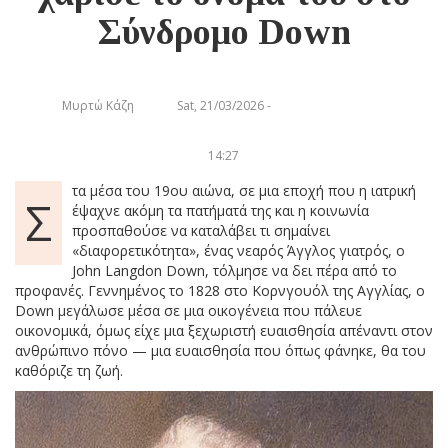
Σύνδρομο Down
Μυρτώ Κάζη
Sat, 21/03/2026 -
14:27
τα μέσα του 19ου αιώνα, σε μια εποχή που η ιατρική
Σ
έψαχνε ακόμη τα πατήματά της και η κοινωνία
προσπαθούσε να καταλάβει τι σημαίνει
«διαφορετικότητα», ένας νεαρός Άγγλος γιατρός, ο
John Langdon Down, τόλμησε να δει πέρα από το
προφανές. Γεννημένος το 1828 στο Κορνγουόλ της Αγγλίας, ο
Down μεγάλωσε μέσα σε μια οικογένεια που πάλευε
οικονομικά, όμως είχε μια ξεχωριστή ευαισθησία απέναντι στον
ανθρώπινο πόνο — μια ευαισθησία που όπως φάνηκε, θα του
καθόριζε τη ζωή.