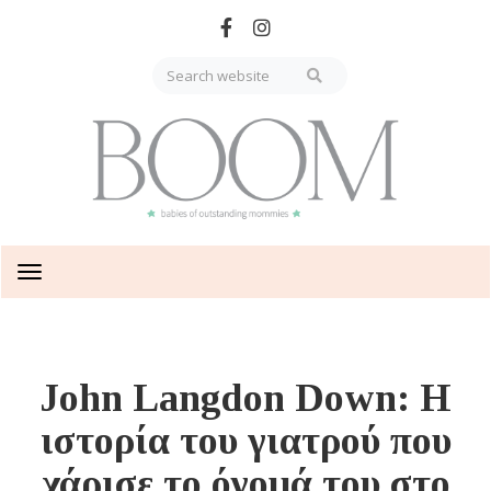
Skip
to
main
content
Toggle
navigation
John Langdon Down: Η
ιστορία του γιατρού που
χάρισε το όνομά του στο