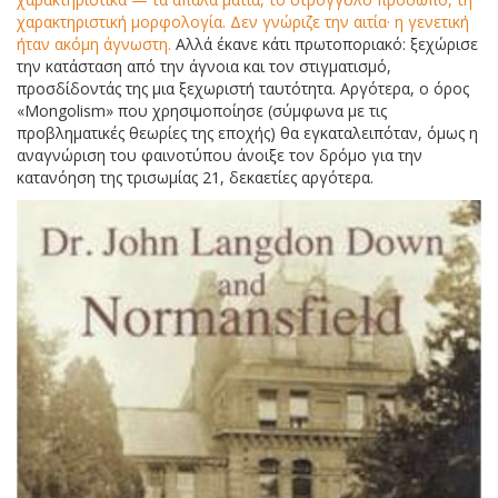
χαρακτηριστική μορφολογία. Δεν γνώριζε την αιτία· η γενετική
ήταν ακόμη άγνωστη.
Αλλά έκανε κάτι πρωτοποριακό: ξεχώρισε
την κατάσταση από την άγνοια και τον στιγματισμό,
προσδίδοντάς της μια ξεχωριστή ταυτότητα. Αργότερα, ο όρος
«Mongolism» που χρησιμοποίησε (σύμφωνα με τις
προβληματικές θεωρίες της εποχής) θα εγκαταλειπόταν, όμως η
αναγνώριση του φαινοτύπου άνοιξε τον δρόμο για την
κατανόηση της τρισωμίας 21, δεκαετίες αργότερα.