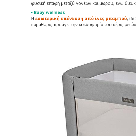
φυσική επαφή μεταξύ γονέων και μωρού, ενώ διευκολ
• Baby wellness
Η
εσωτερική επένδυση από ίνες μπαμπού
, ιδ
παράθυρα, προάγει την κυκλοφορία του αέρα, μειών