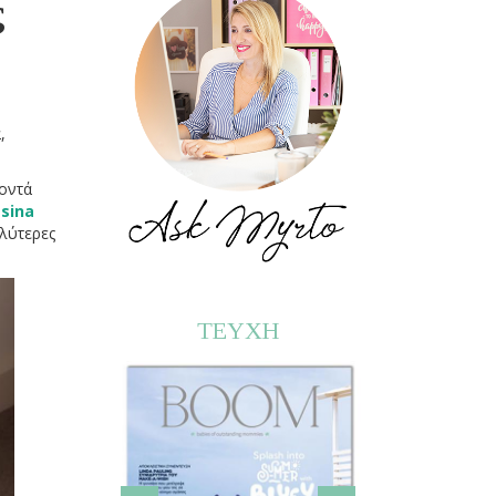
ς
,
κοντά
esina
αλύτερες
ΤΕΥΧΗ