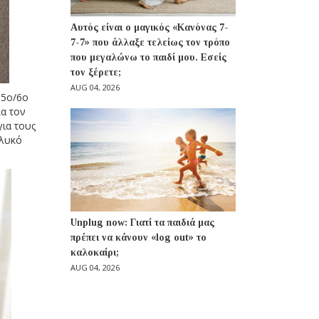
Αυτός είναι ο μαγικός «Κανόνας 7-
7-7» που άλλαξε τελείως τον τρόπο
που μεγαλώνω το παιδί μου. Εσείς
τον ξέρετε;
AUG 04, 2026
 5ο/6ο
λα τον
για τους
γλυκό
Unplug now: Γιατί τα παιδιά μας
πρέπει να κάνουν «log out» το
καλοκαίρι;
AUG 04, 2026