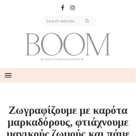
Skip
to
main
content
Toggle
navigation
Ζωγραφίζουμε με καρότα
μαρκαδόρους, φτιάχνουμε
μαγικούς ζωμούς και πάμε