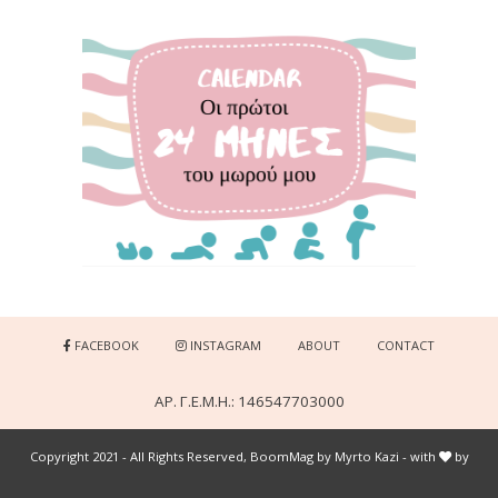
FACEBOOK
INSTAGRAM
ABOUT
CONTACT
ΑΡ. Γ.Ε.Μ.Η.: 146547703000
Copyright 2021 - All Rights Reserved, BoomMag by Myrto Kazi - with
by