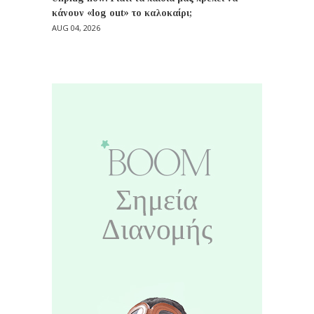
κάνουν «log out» το καλοκαίρι;
AUG 04, 2026