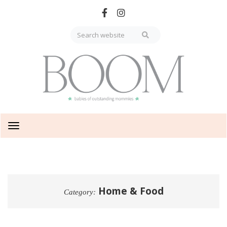
Skip
to
main
content
Toggle
navigation
Home & Food
Category: