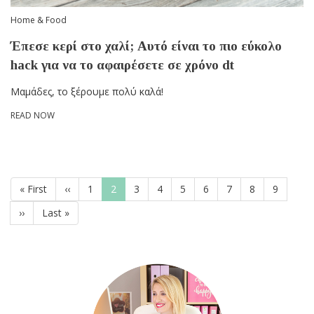
Home & Food
Έπεσε κερί στο χαλί; Αυτό είναι το πιο εύκολο
hack για να το αφαιρέσετε σε χρόνο dt
Μαμάδες, το ξέρουμε πολύ καλά!
READ NOW
Pagination
First
« First
Previous
‹‹
Page
1
Current
2
Page
3
Page
4
Page
5
Page
6
Page
7
Page
8
Page
9
page
page
page
Next
››
Last
Last »
page
page