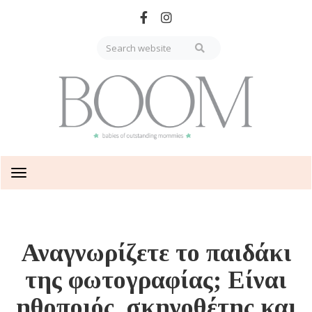
Skip
to
main
content
Toggle
navigation
Αναγνωρίζετε το παιδάκι
της φωτογραφίας; Είναι
ηθοποιός, σκηνοθέτης και