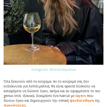
Instagram: @victoriaquitzau
Όλα ξεκινούν από το κούρεμα. Αν το κούρεμά σας δεν
ενδείκνυται για λεπτά μαλλιά, θα είναι αρκετά δύσκολο να
καταφέρετε να δώσετε όγκο, ακόμα και αν εφαρμόσετε το πιο
genius trick. Ιδανικά, δοκιμάστε ένα haircut με
layers
που
δίνουν όγκο και δημιουργούν την οπτική
ψευδαίσθηση
της
πυκνότητας
.