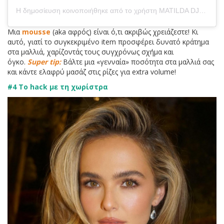
Η δημοσίευση κοινοποιήθηκε από το χρήστη MATILDA DJERF (@matildadjerf)
Μια
mousse
(aka αφρός) είναι ό,τι ακριβώς χρειάζεστε! Κι
αυτό, γιατί το συγκεκριμένο item προσφέρει δυνατό κράτημα
στα μαλλιά, χαρίζοντάς τους συγχρόνως σχήμα και
όγκο.
Super tip:
Βάλτε μια «γενναία» ποσότητα στα μαλλιά σας
και κάντε ελαφρύ μασάζ στις ρίζες για extra volume!
#4 Το hack με τη χωρίστρα