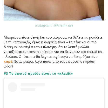
Instagram: @kristin_ess
Μπορεί να είστε δεινή fan του μάκρους, να θέλετε να μοιάζετε
με τη Ραπουνζέλ, όμως η αλήθεια είναι – το λένε και οι πιο
διάσημοι hairstylists του πλανήτη- ότι τα λεπτά μαλλιά
χρειάζονται ένα κοντό κούρεμα για να δείχνουν πιο κομψά και
πλούσια. Οπότε… τι θα λέγατε σιγά-σιγά να δοκιμάζατε ένα
καρέ
; Έστω μακρύ, λίγο πάνω από τους ώμους, σε πρώτη
φάση!
#3 Το σωστό προϊόν είναι το «κλειδί»