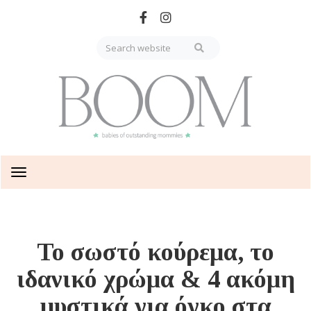
Skip
to
main
content
Toggle
navigation
Το σωστό κούρεμα, το
ιδανικό χρώμα & 4 ακόμη
μυστικά για όγκο στα