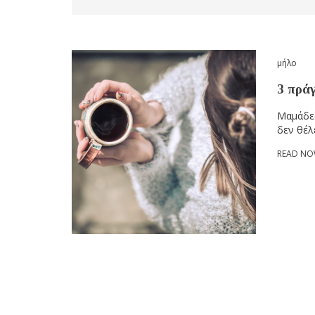
μήλο
3 πρά
Μαμάδες
δεν θέλ
READ N