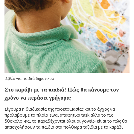
βιβλία για παιδιά δημοτικού
Στο καράβι με τα παιδιά! Πώς θα κάνουμε τον
χρόνο να περάσει γρήγορα;
Σίγουρα η διαδικασία της προετοιμασίας και το άγχος να
προλάβουμε το πλοίο είναι απαιτητικά task αλλά το πιο
δύσκολο -και το παραδέχονται όλοι οι γονείς- είναι το πώς θα
απασχολήσουν τα παιδιά στα πολύωρα ταξίδια με το καράβι.