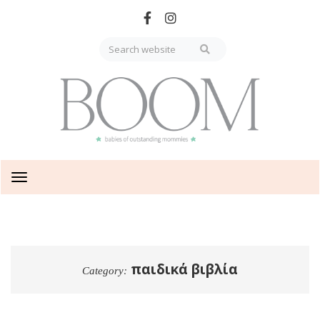
Skip
to
main
content
Toggle
navigation
παιδικά βιβλία
Category: