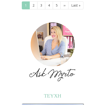
Pagination
Current
1
Page
2
Page
3
Page
4
Page
5
Next
››
Last
Last »
page
page
page
ΤΕΥΧΗ