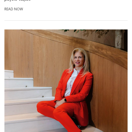
READ NOW