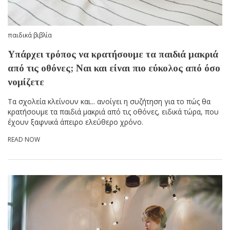
παιδικά βιβλία
Υπάρχει τρόπος να κρατήσουμε τα παιδιά μακριά
από τις οθόνες; Ναι και είναι πιο εύκολος από όσο
νομίζετε
Τα σχολεία κλείνουν και... ανοίγει η συζήτηση για το πώς θα
κρατήσουμε τα παιδιά μακριά από τις οθόνες, ειδικά τώρα, που
έχουν ξαφνικά άπειρο ελεύθερο χρόνο.
READ NOW