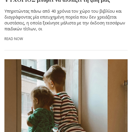
Υπηρετώντας πάνω από 40 χρόνια τον χώρο του βιβλίου και
διαγράφοντας μία επιτυχημένη πορεία που δεν χρειάζεται
συστάσεις, η οποία ξεκίνησε μάλιστα με την έκδοση τεσσάρων
παιδικών τίτλων, οι
READ NOW