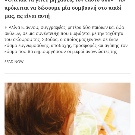
πρόκειται να δώσουμε μία συμβουλή στο παιδί
μας, ας είναι αυτή
Η Αλίνα Ιωάννου, συγγραφέας, μητέρα δύο παιδιών και δύο
σκύλων, σε μια συνέντευξη που διαβάζεται με την ταχύτητα
του σκίουρού της, Σβούρα, ο οποίος μας ξεναγεί σε έναν
κόσμο ευγνωμοσύνης, αποδοχής, προσφοράς και αγάπης: τον
κόσμο που θα δημιουργήσουν οι μικροί αναγνώστες της.
READ NOW