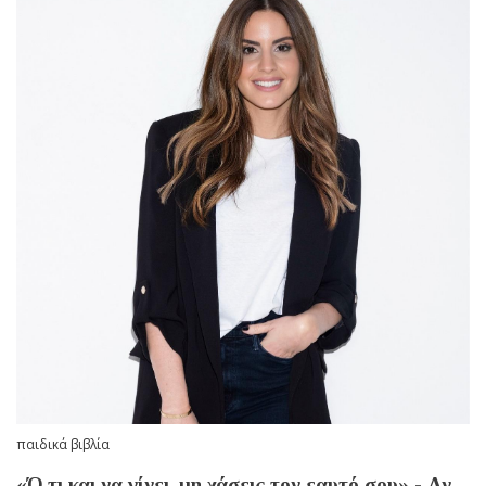
παιδικά βιβλία
«Ό,τι και να γίνει, μη χάσεις τον εαυτό σου» - Αν