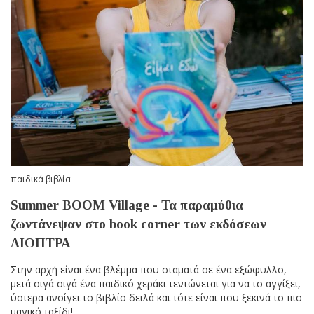
παιδικά βιβλία
Summer BOOM Village - Τα παραμύθια
ζωντάνεψαν στο book corner των εκδόσεων
ΔΙΟΠΤΡΑ
Στην αρχή είναι ένα βλέμμα που σταματά σε ένα εξώφυλλο,
μετά σιγά σιγά ένα παιδικό χεράκι τεντώνεται για να το αγγίξει,
ύστερα ανοίγει το βιβλίο δειλά και τότε είναι που ξεκινά το πιο
μαγικό ταξίδι!