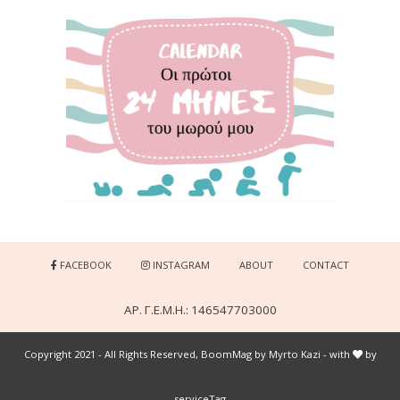
FACEBOOK
INSTAGRAM
ABOUT
CONTACT
ΑΡ. Γ.Ε.Μ.Η.: 146547703000
Copyright 2021 - All Rights Reserved, BoomMag by Myrto Kazi - with
by
serviceTag