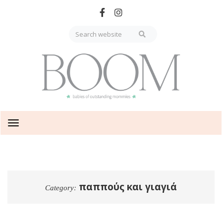
Skip
to
main
content
Toggle
navigation
παππούς και γιαγιά
Category: