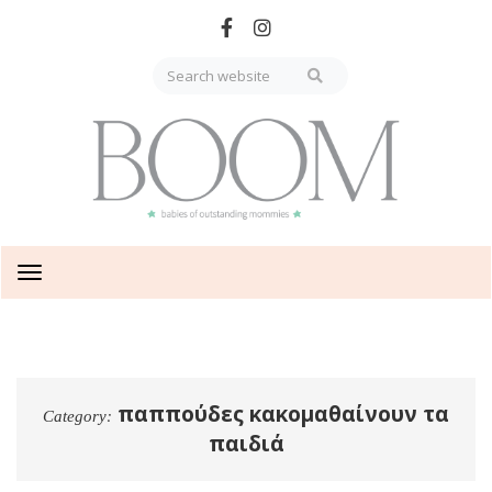
Skip
to
main
content
Toggle
navigation
παππούδες κακομαθαίνουν τα
Category:
παιδιά