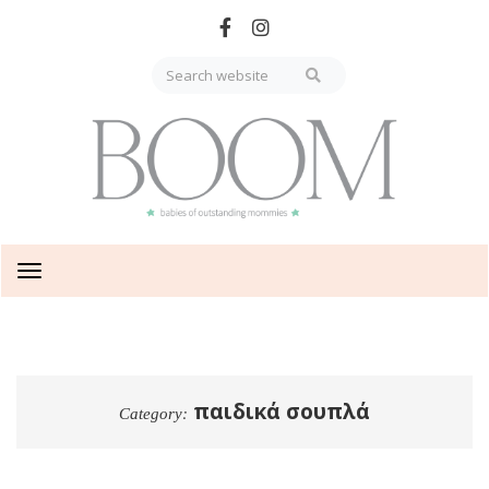
Skip
to
main
content
Toggle
navigation
παιδικά σουπλά
Category: