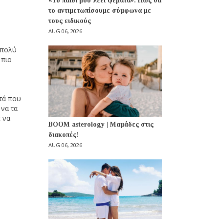
«Το παιδί μου λέει ψέματα»: Πώς θα
το αντιμετωπίσουμε σύμφωνα με
τους ειδικούς
AUG 06, 2026
 πολύ
 πιο
υτά που
 να τα
 να
BOOM asterology | Μαμάδες στις
διακοπές!
AUG 06, 2026