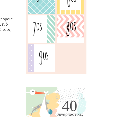
αρόμοια
όμενό
ό τους