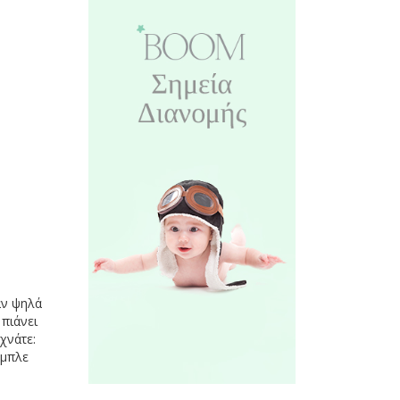
αν ψηλά
πιάνει
χνάτε:
 μπλε