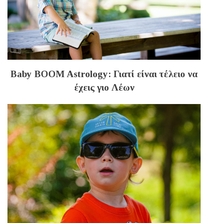
Baby BOOM Astrology: Γιατί είναι τέλειο να
έχεις γιο Λέων