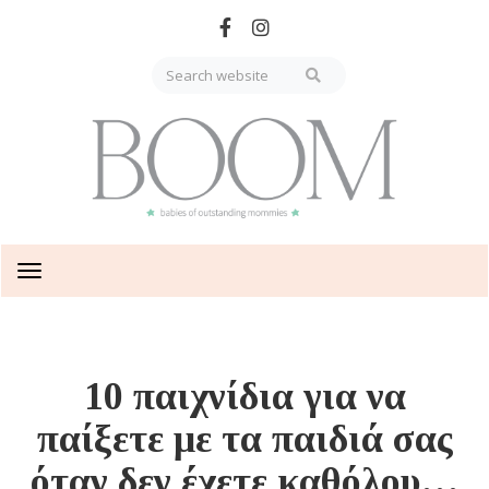
Skip
to
main
content
Toggle
navigation
10 παιχνίδια για να
παίξετε με τα παιδιά σας
όταν δεν έχετε καθόλου…