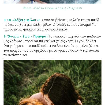
Photo: Marisa Howenstine | Unsplash
8. Οι «λέξεις-φίλοι»!
Ο γονιός βρίσκει μια λέξη και το παιδί
πρέπει να βρει μια «λέξη-φίλο». Δηλαδή, ένα συνώνυμο! Για
παράδειγμα «μαμά-μητέρα, άσπρο-λευκό».
9. Όνομα – Ζώο – Πράγμα:
Το κλασικό παιχνίδι των παιδικών
μας χρόνων μπορεί να παιχτεί και χωρίς χαρτί. Ο γονιός λέει
ένα γράμμα και το παιδί πρέπει να βρει ένα όνομα, ένα ζώο κι
ένα πράγμα που να αρχίζουν με το γράμμα αυτό. Μετά γίνεται
το αντίστροφο!