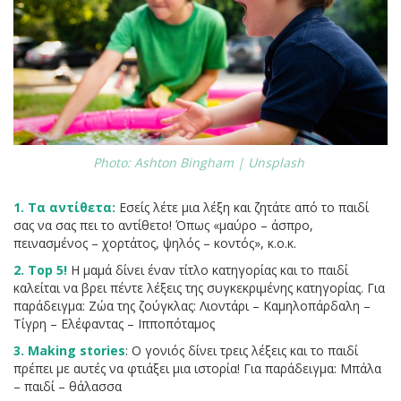
Photo: Ashton Bingham | Unsplash
1. Τα αντίθετα:
Εσείς λέτε μια λέξη και ζητάτε από το παιδί
σας να σας πει το αντίθετο! Όπως «μαύρο – άσπρο,
πεινασμένος – χορτάτος, ψηλός – κοντός», κ.ο.κ.
2. Top 5!
Η μαμά δίνει έναν τίτλο κατηγορίας και το παιδί
καλείται να βρει πέντε λέξεις της συγκεκριμένης κατηγορίας. Για
παράδειγμα: Ζώα της ζούγκλας: Λιοντάρι – Καμηλοπάρδαλη –
Τίγρη – Ελέφαντας – Ιπποπόταμος
3. Making stories
: Ο γονιός δίνει τρεις λέξεις και το παιδί
πρέπει με αυτές να φτιάξει μια ιστορία! Για παράδειγμα: Μπάλα
– παιδί – θάλασσα