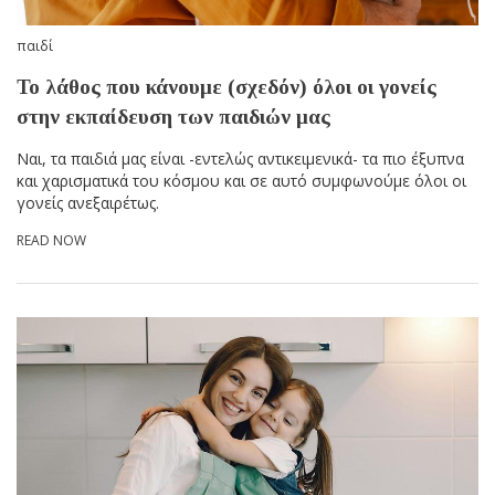
παιδί
Το λάθος που κάνουμε (σχεδόν) όλοι οι γονείς
στην εκπαίδευση των παιδιών μας
Ναι, τα παιδιά μας είναι -εντελώς αντικειμενικά- τα πιο έξυπνα
και χαρισματικά του κόσμου και σε αυτό συμφωνούμε όλοι οι
γονείς ανεξαιρέτως.
READ NOW