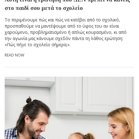
στο παιδί σου μετά το σχολείο
Το περιμένουμε πώς και πώς να κατέβει από το σχολικό,
προσπαθούμε να μαντέψουμε από το ύφος του αν είναι
χαρούμενο, προβληματισμένο ή απλώς κουρασμένο, κι από
την αγωνία μας κάνουμε σχεδόν πάντα τη λάθος ερώτηση:
«Πώς πήγε το σχολείο σήμερα;».
READ NOW