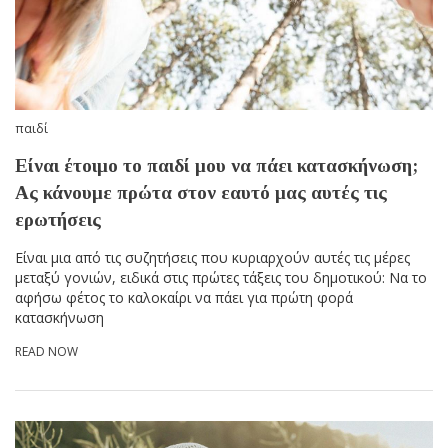
παιδί
Είναι έτοιμο το παιδί μου να πάει κατασκήνωση;
Ας κάνουμε πρώτα στον εαυτό μας αυτές τις
ερωτήσεις
Είναι μια από τις συζητήσεις που κυριαρχούν αυτές τις μέρες
μεταξύ γονιών, ειδικά στις πρώτες τάξεις του δημοτικού: Να το
αφήσω φέτος το καλοκαίρι να πάει για πρώτη φορά
κατασκήνωση
READ NOW