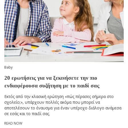
Baby
20 ερωτήσεις για να ξεκινήσετε την πιο
ενδιαφέρουσα συζήτηση με το παιδί σας
Εκτός από την κλασική ερώτηση «πώς πέρασες σήμερα στο
σχολείο;», υπάρχουν πολλές ακόμα που μπορεί να
αποτελέσουν το έναυσμα για έναν υπέροχο διάλογο ανάμεσα
σε εσάς και το παιδί σας.
READ NOW