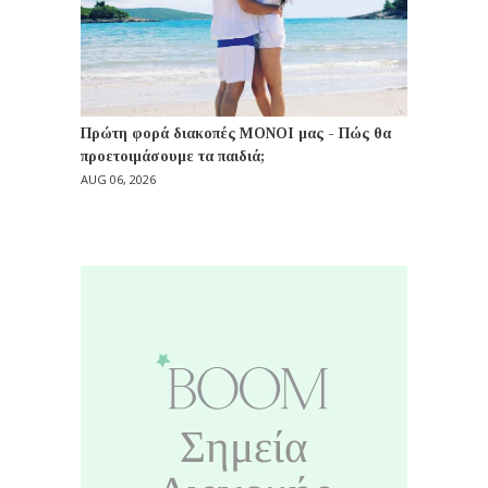
Πρώτη φορά διακοπές ΜΟΝΟΙ μας - Πώς θα
προετοιμάσουμε τα παιδιά;
AUG 06, 2026