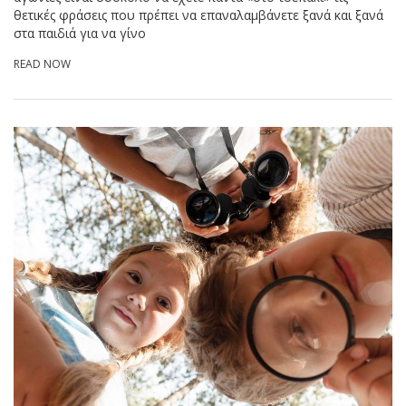
θετικές φράσεις που πρέπει να επαναλαμβάνετε ξανά και ξανά
στα παιδιά για να γίνο
READ NOW